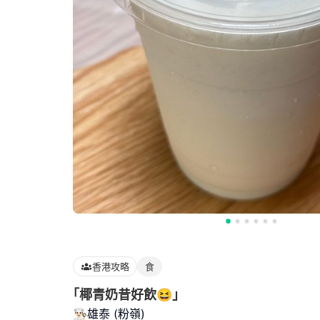
香港攻略
食
｢椰青奶昔好飲😆｣
👨🏻‍🍳雄泰 (粉嶺)