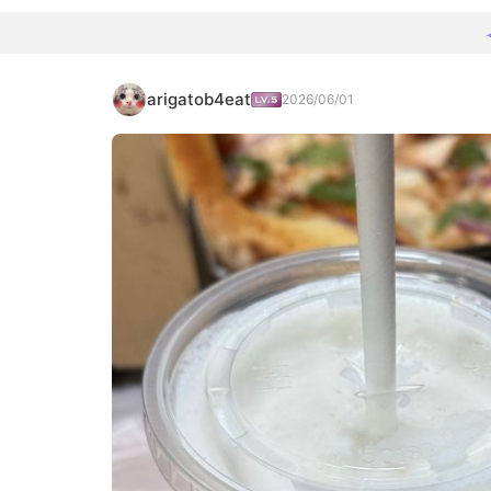
arigatob4eat
2026/06/01