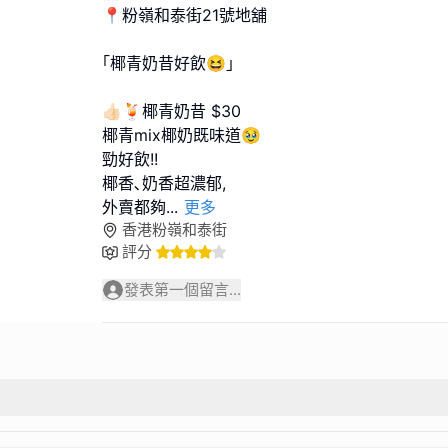
📍粉嶺和泰街21號地舖
｢椰青奶昔好飲😆｣
👍🏻🍹椰青奶昔 $30
椰青mix椰奶既味道🥹
勁好飲!!
椰香､奶香超濃郁,
外賣都夠
...
更多
香港粉嶺和泰街
評分
發表第一個留言...