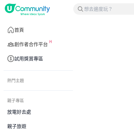
首頁
創作者合作平台
試用獎賞專區
熱門主題
親子專區
放電好去處
親子旅遊