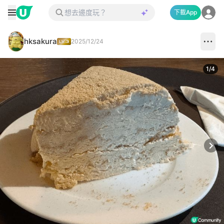
下載App
hksakura
2025/12/24
1
/
4
Next