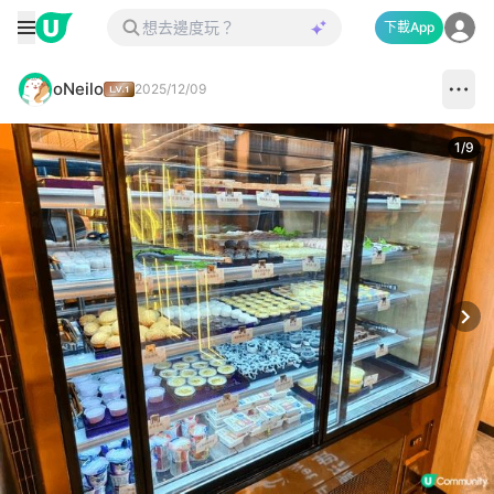
下載App
oNeilo
2025/12/09
1
/
9
Next