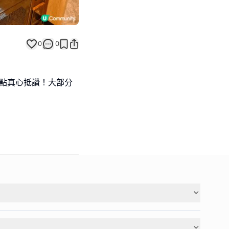
0
0
呢點真心抵讚！大部分