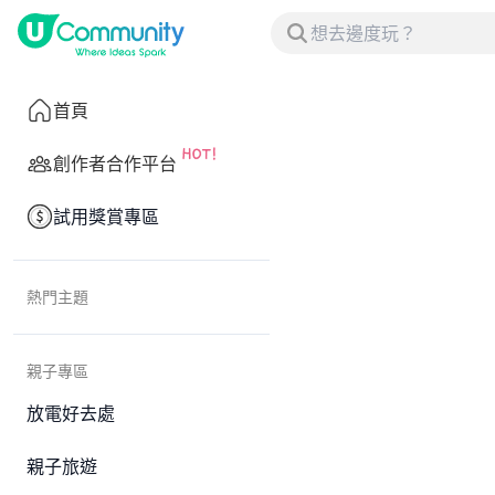
首頁
創作者合作平台
試用獎賞專區
熱門主題
親子專區
放電好去處
親子旅遊