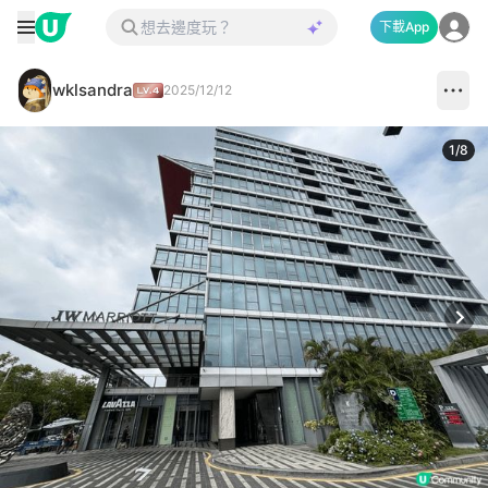
下載App
wklsandra
2025/12/12
1
/
8
Next