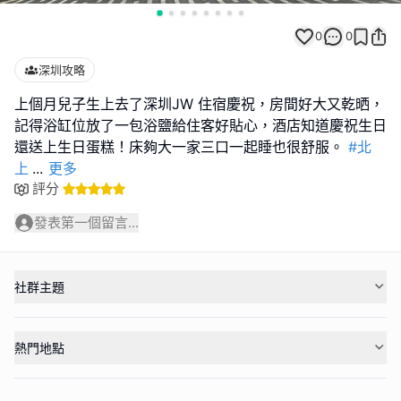
0
0
深圳攻略
上個月兒子生上去了深圳JW 住宿慶祝，房間好大又乾晒，
記得浴缸位放了一包浴鹽給住客好貼心，酒店知道慶祝生日
還送上生日蛋糕！床夠大一家三口一起睡也很舒服。
#北
上
...
更多
評分
發表第一個留言...
社群主題
熱門地點