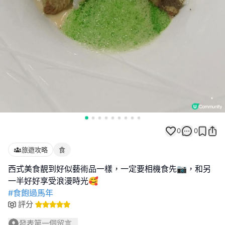
0
0
旅遊攻略
食
西式美食靚到好似藝術品一樣，一定要相機食先📷，和另
#食飽過馬年
評分
發表第一個留言...