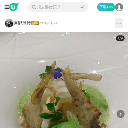
下載App
月野玲玲
2026/01/24
1
/
9
Next