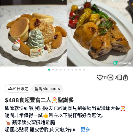
11
0
節日限定
聖誕Moments
$488食超豐富二人🎅聖誕餐
聖誕就快到啦,我同朋友已經周圍見到餐廳出聖誕節大餐🎅
呢間非常值得一試👍叫左以下幾樣都好食無伏｡
🍗 蘋果脆皮聖誕烤雞腿
呢個必點啊,雞皮香脆,肉又嫩,好jui
...
更多