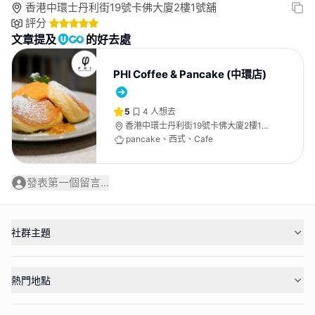
香港中環士丹利街19號卡佛大廈2樓1號舖
評分
文章提及
的好去處
PHI Coffee & Pancake (中環店)
5
4
人想去
香港中環士丹利街19號卡佛大廈2樓1號
舖
pancake、西式、Cafe
發表第一個留言...
社群主題
熱門地點