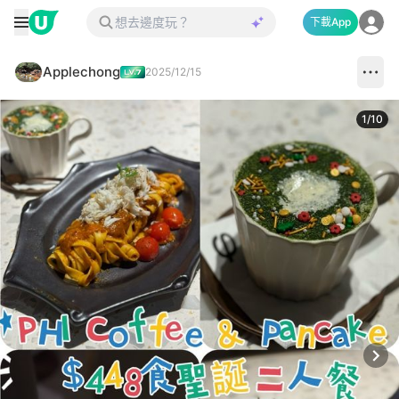
下載App
Applechong
2025/12/15
1
/
10
Next