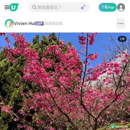
下載App
Vivien Hui
2025/02/25
1
/
6
Next