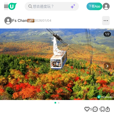
下載App
Fs Chan
2026/01/04
1
/
2
Next
5
1