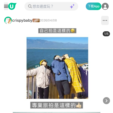
下載App
crispybaby
2026/04/08
1
/
5
Next