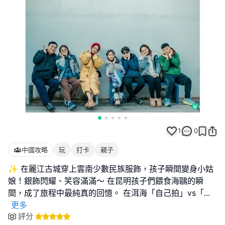
1
0
中國攻略
玩
打卡
親子
✨ 在麗江古城穿上雲南少數民族服飾，孩子瞬間變身小姑
娘！銀飾閃耀、笑容滿滿～ 在昆明孩子們餵食海鷗的瞬
間，成了旅程中最純真的回憶。 在洱海「自己拍」vs「
...
更多
評分