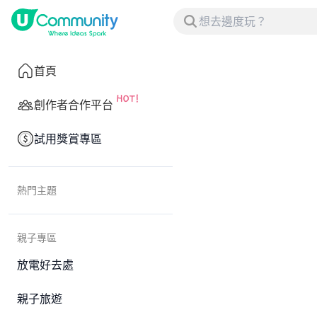
首頁
創作者合作平台
試用獎賞專區
熱門主題
親子專區
放電好去處
親子旅遊