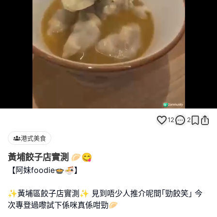
Loaded
:
Unmute
100.00%
12
2
港式美食
黃埔餃子店實測 🥟😋
【阿妹foodie🍲🍜】
✨黃埔區餃子店實測✨ 見到唔少人推介呢間｢勁餃笑｣ 今
次專登過嚟試下係咪真係咁勁🥟