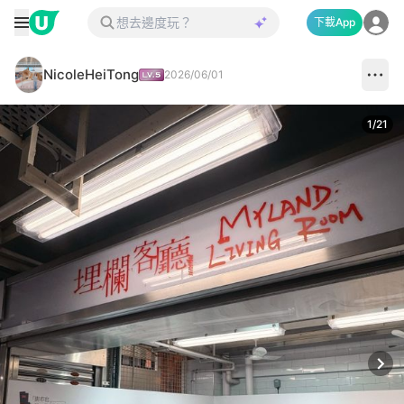
下載App
NicoleHeiTong
2026/06/01
1
/
21
Next