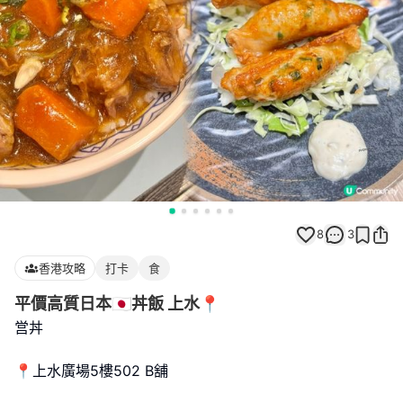
8
3
香港攻略
打卡
食
平價高質日本🇯🇵丼飯 上水📍
営丼
📍上水廣場5樓502 B舖