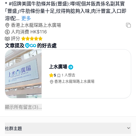
* #招牌美國牛肋條丼飯(豐盛):嘩!呢個丼飯真係名副其實
｢豐盛｣!牛肋條份量十足,炆得夠腍夠入味,肉汁豐富,入口即
溶!配
...
更多
香港上水龍琛路上水廣場
人均消費
HK$
116
評分
文章提及
的好去處
上水廣場
5
1
人想去
香港上水龍琛路上水廣場
顯示所有留言(
3
)...
社群主題