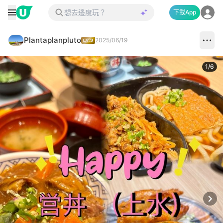
下載App
Plantaplanpluto
2025/06/19
1
/
6
Next