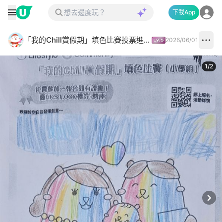
下載App
「我的Chill賞假期」填色比賽投票進行中✅
2026/06/01
1
/
2
Next