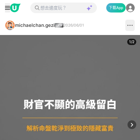
下載App
michaelchan.gezi
2026/06/01
1
/
2
Next