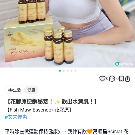
6
0
生活
健康
【花膠原逆齡秘笈！✨ 飲出水潤肌！】
#文末優惠
平時除左做運動保持健康外，我仲有飲🧡萬順昌SciNat 花