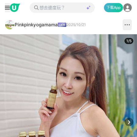
下載App
Pinkpinkyogamama
2025/10/21
1
/
5
Next