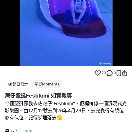
Loaded
:
Unmute
100.00%
29
0
節日限定
聖誕Moments
灣仔聖誕Festilumi 如實報導
今個聖誕節我去咗灣仔‘’Festilumi‘’，佢標榜係一個沉浸式光
影樂園。由12月12號去到26年4月26日，去完覺得有靚位
亦有伏位，記得睇埋落去🫣
最吸引
...
更多