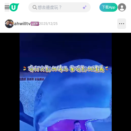
下載App
ahwilltv
2025/12/25