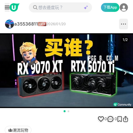
下載App
a35536811
2026/01/20
1
/
2
Next
0
0
潮流玩物