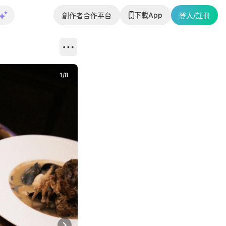
下載App
創作者合作平台
登入/註冊
1
/
8