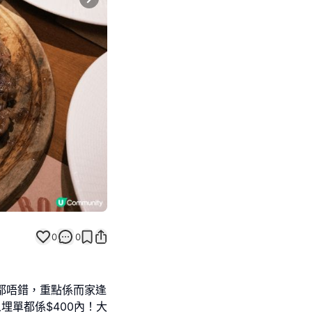
Next slide
0
0
質素都唔錯，重點係而家逢
人埋單都係$400內！大