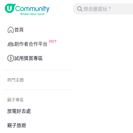
首頁
創作者合作平台
試用獎賞專區
熱門主題
親子專區
放電好去處
親子旅遊