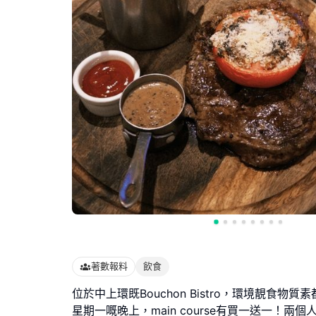
著數報料
飲食
位於中上環既Bouchon Bistro，環境靚食物
星期一嘅晚上，main course有買一送一！兩個