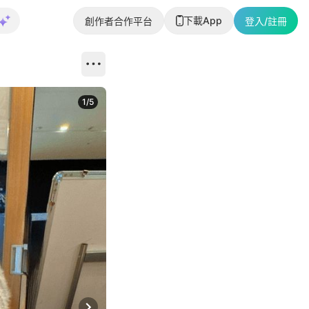
下載App
創作者合作平台
登入/註冊
1
/
5