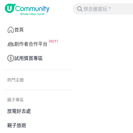
首頁
創作者合作平台
試用獎賞專區
熱門主題
親子專區
放電好去處
親子旅遊