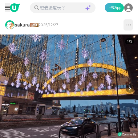
下載App
sakura
2025/12/27
1
/
3
Next