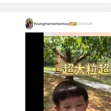
Yeungmamameimay
2025/12/28