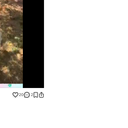
Unmute
20
2