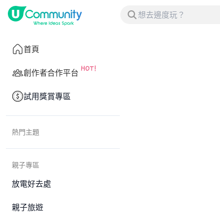
首頁
創作者合作平台
試用獎賞專區
熱門主題
親子專區
放電好去處
親子旅遊