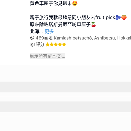
黃色車厘子你見過未🤩
親子旅行我就最鍾意同小朋友去fruit pick🫐🍑
原來除咗塔斯曼尼亞啲車厘子🍒
北海
...
更多
469番地 Kamiashibetsuchō, Ashibetsu, Hokk
評分
顯示所有留言(
2
)...