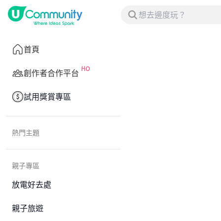
首頁
創作者合作平台
試用獎賞專區
熱門主題
親子專區
放電好去處
親子旅遊