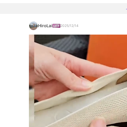
HiroLai
2025/12/14