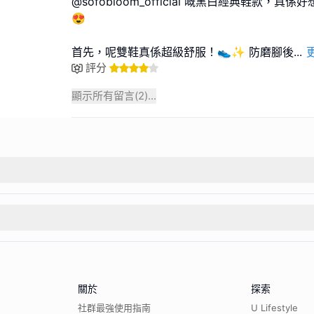
@sofobloom_official 嘅黑白經典鞋款，
😍
首先，呢雙鞋真係超級舒服！👟✨ 防磨腳後
...
評分
顯示所有留言(
2
)...
關於
探索
社群最強使用指南
U Lifestyle