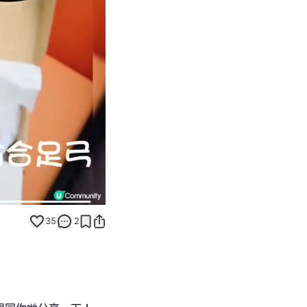
Unmute
35
2