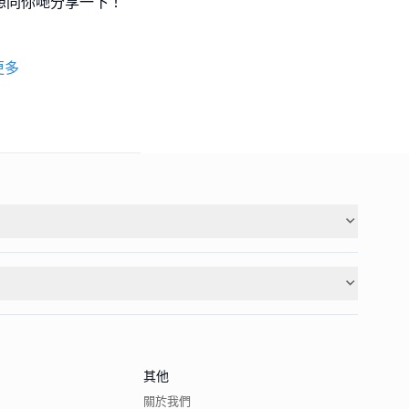
真係好想同你哋分享一下！
更多
其他
關於我們