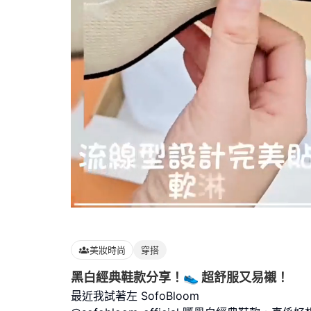
Loaded
:
100.00%
美妝時尚
穿搭
黑白經典鞋款分享！👟 超舒服又易襯！
最近我試著左 SofoBloom