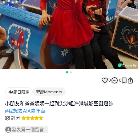
0
0
節日限定
聖誕Moments
#我想去AIA嘉年華
評分
發表第一個留言...