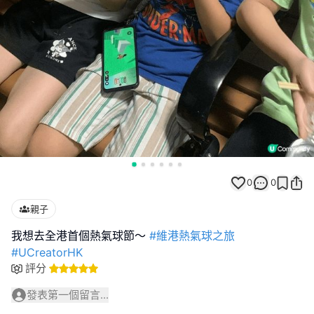
0
0
親子
我想去全港首個熱氣球節～
#維港熱氣球之旅
#UCreatorHK
評分
發表第一個留言...