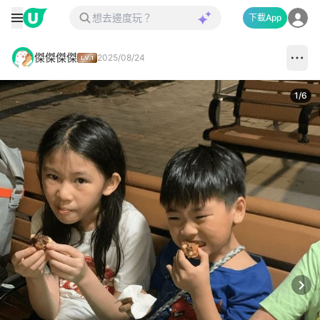
下載App
傑傑傑傑
2025/08/24
1
/
6
Next