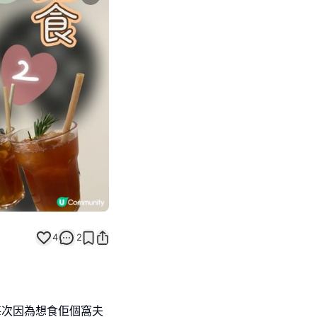
Next slide
4
2
,每次因為想食佢個窩夫