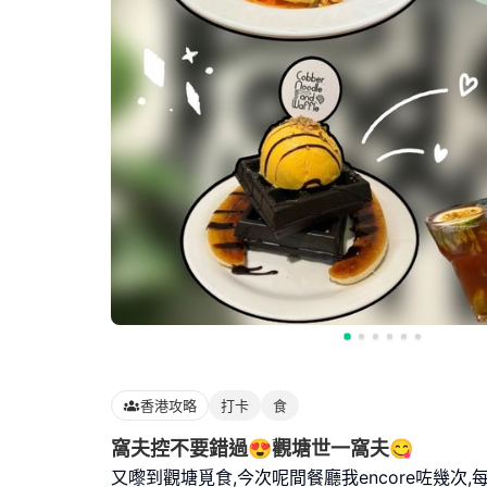
香港攻略
打卡
食
窩夫控不要錯過😍觀塘世一窩夫😋
又嚟到觀塘覓食,今次呢間餐廳我encore咗幾次