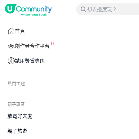
首頁
創作者合作平台
試用獎賞專區
熱門主題
親子專區
放電好去處
親子旅遊