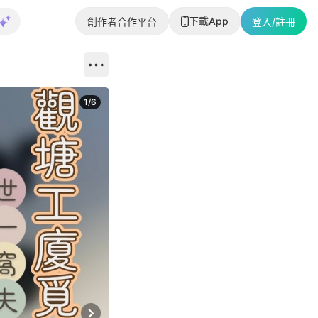
下載App
創作者合作平台
登入/註冊
1
/
6