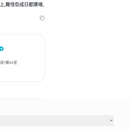
上,難怪佢成日都爆場,
座1樓A4室