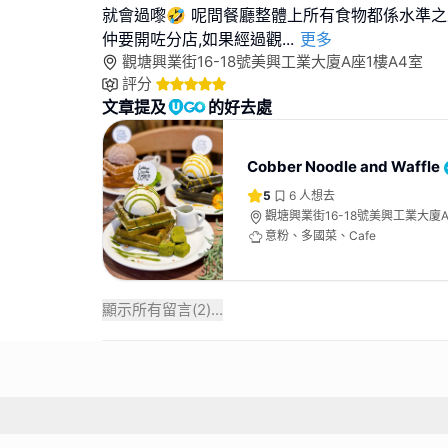
就會過嚟🤣 呢間餐廳整體上所有食物都係水準之
仲要開咗分店,如果經過觀
...
更多
觀塘興業街16-18號美興工業大廈A座1樓A4室
評分
文章提及
的好去處
Cobber Noodle and Waffle
5
6
人想去
觀塘興業街16-18號美興工業大廈A
意粉、多國菜、Cafe
顯示所有留言(
2
)...