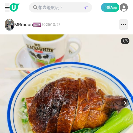
下載App
MRmoon
2025/10/27
1
/
5
Next