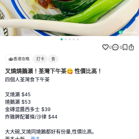
0
0
香港攻略
打卡
食
叉燒燒鵝瀨！荃灣下午茶😋 性價比高！
四個人荃灣食下午茶
叉燒瀨 $45
燒鵝瀨 $53
金磚混醬西多士 $39
炸雞脾配薯條/沙律 $44
大大碗,叉燒同燒鵝都好有份量,性價比高｡
西多士新
...
更多