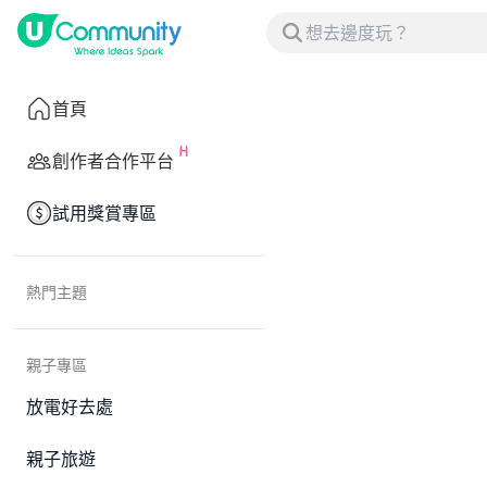
首頁
創作者合作平台
試用獎賞專區
熱門主題
親子專區
放電好去處
親子旅遊