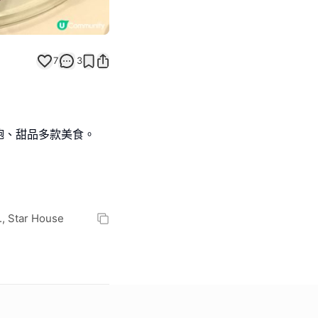
7
3
tar House