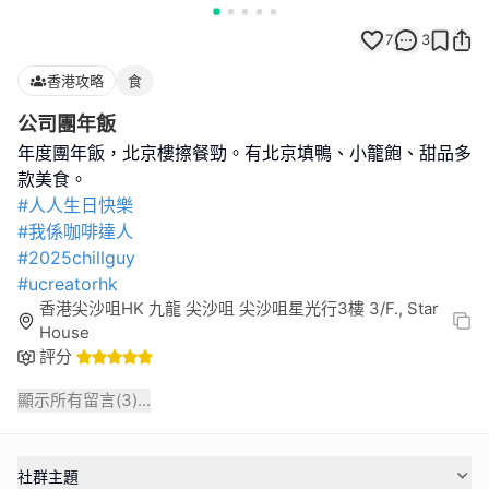
7
3
香港攻略
食
公司團年飯
年度團年飯，北京樓擦餐勁。有北京填鴨、小籠飽、甜品多
#人人生日快樂
#我係咖啡達人
#2025chillguy
#ucreatorhk
香港尖沙咀HK 九龍 尖沙咀 尖沙咀星光行3樓 3/F., Star
House
評分
顯示所有留言(
3
)...
社群主題