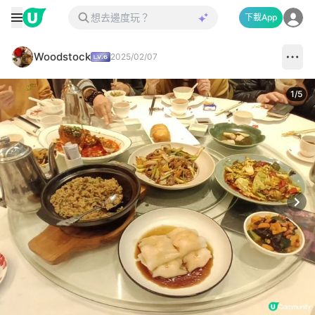
下載App
Woodstock
2025/02/07
1
/
5
Next