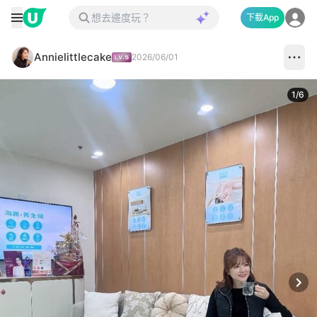
下載App
Annielittlecake
2026/06/01
1
/
6
Next