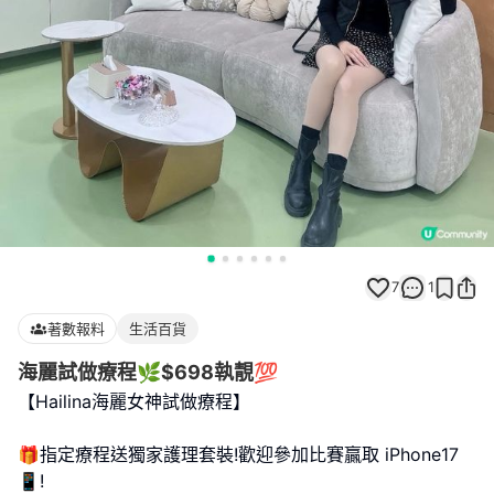
7
1
著數報料
生活百貨
海麗試做療程🌿$698執靚💯
【Hailina海麗女神試做療程】
🎁指定療程送獨家護理套裝!歡迎參加比賽贏取 iPhone17
📱!