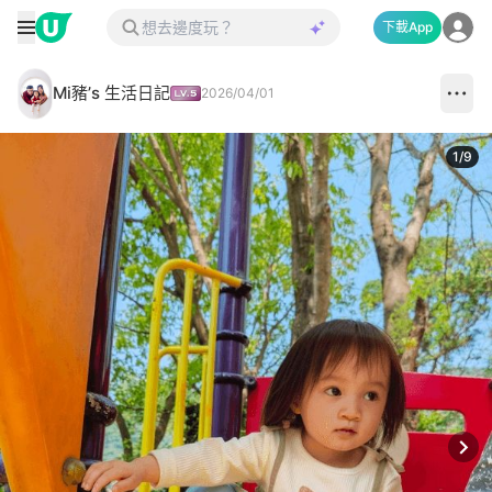
下載App
Mi豬’s 生活日記
2026/04/01
1
/
9
Next