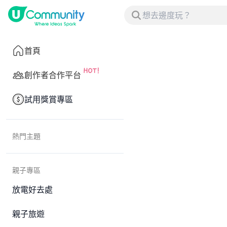
首頁
創作者合作平台
試用獎賞專區
熱門主題
親子專區
放電好去處
親子旅遊