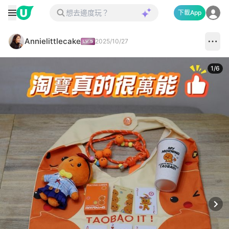
下載App
Annielittlecake
2025/10/27
1
/
6
Next