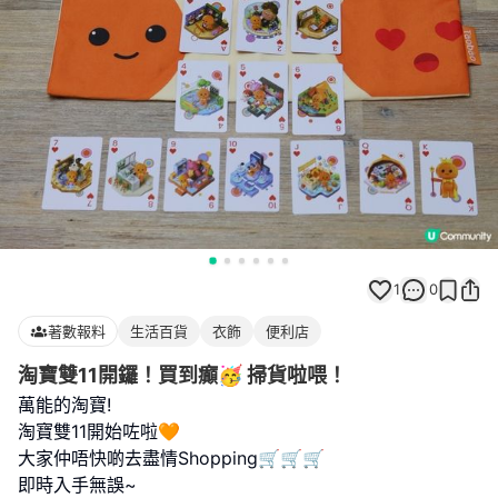
1
0
著數報料
生活百貨
衣飾
便利店
淘寶雙11開鑼！買到癲🥳 掃貨啦喂！
萬能的淘寶!
淘寶雙11開始咗啦🧡
大家仲唔快啲去盡情Shopping🛒🛒🛒
即時入手無誤~