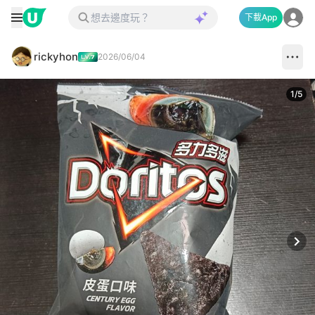
下載App
rickyhon
2026/06/04
1
/
5
Next