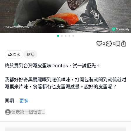
2
0
吹水
熱話
終於買到台灣嘅皮蛋味Doritos，試一試佢先。
我都好好奇黑鼆鼆嘅到底係咩味，打開包裝就聞到就係就咁
嘅粟米片味，食落都冇乜皮蛋嘅感覺。說好的皮蛋呢？
同期
...
更多
發表第一個留言...