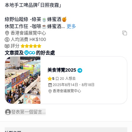
本地手工啤品牌｢日照夜霧｣
綠野仙蹤綠 -綠茶🍵蜂蜜酒🍯
休閒工作狂 -咖啡☕️蜂蜜酒
...
更多
香港會議展覽中心
人均消費
HK$
100
評分
文章提及
的好去處
美食博覽2025
5
20
人想去
2025年8月14日 - 8月18日
香港會議展覽中心
發表第一個留言...