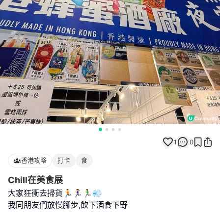
1
0
香港攻略
打卡
食
Chill在美食展
大家狂衝去掃貨🏃🏃‍♀️🏃‍♂️💨
我同朋友們放慢腳步,飲下酒食下野