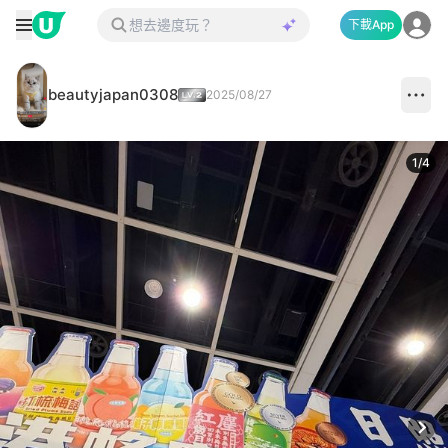
下載App
beautyjapan0308
2025/08/27
1
/
4
Next