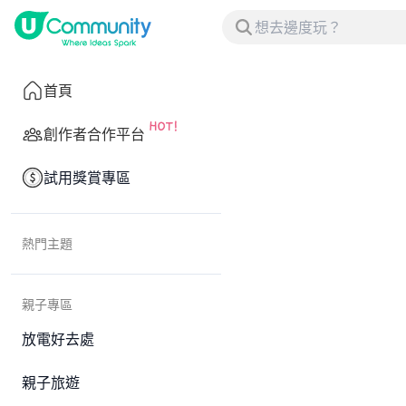
首頁
創作者合作平台
試用獎賞專區
熱門主題
親子專區
放電好去處
親子旅遊