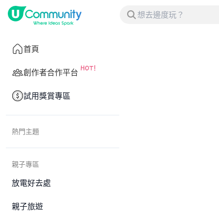
首頁
創作者合作平台
試用獎賞專區
熱門主題
親子專區
放電好去處
親子旅遊