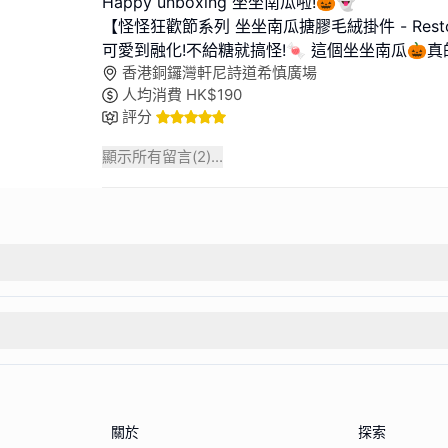
Happy unboxing 坐坐南瓜啦!🎃👻
【怪怪狂歡節系列 坐坐南瓜搪膠毛絨掛件 - Rest
可愛到融化!不給糖就搞怪!🍬 這個坐坐南瓜🎃真
香港銅鑼灣軒尼詩道希慎廣場
人均消費
HK$
190
評分
顯示所有留言(
2
)...
關於
探索