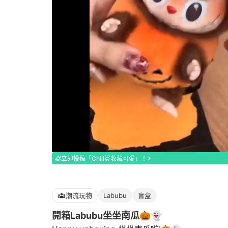
Loaded
:
100.00%
立即投稿「Chill賞收藏可愛」！
潮流玩物
Labubu
盲盒
開箱Labubu坐坐南瓜🎃👻