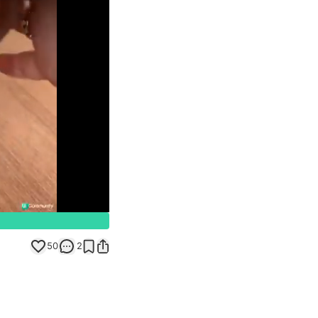
Unmute
50
2