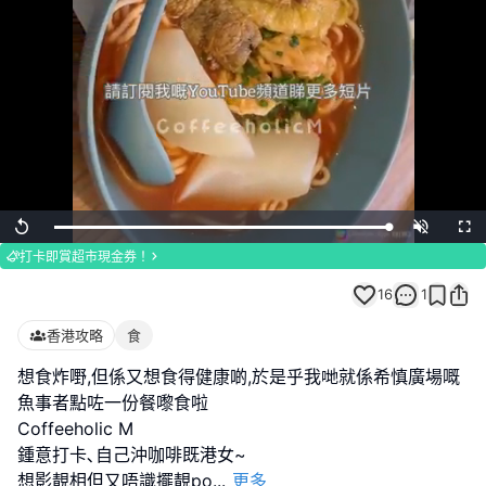
Loaded
:
Replay
Unmute
Full
100.00%
打卡即賞超市現金券！
16
1
香港攻略
食
想食炸嘢,但係又想食得健康啲,於是乎我哋就係希慎廣場嘅
魚事者點咗一份餐嚟食啦
Coffeeholic M
鍾意打卡､自己沖咖啡既港女~
想影靚相但又唔識擺靚po
...
更多