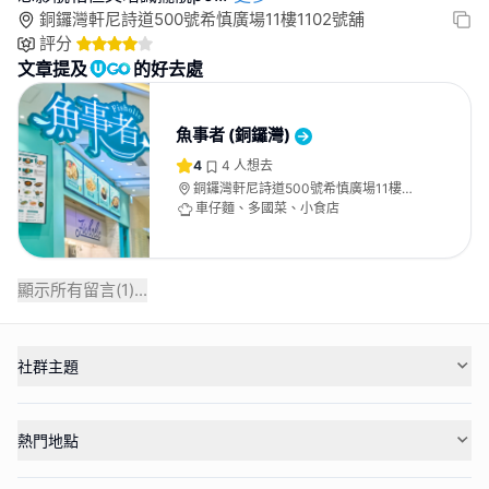
銅鑼灣軒尼詩道500號希慎廣場11樓1102號舖
評分
文章提及
的好去處
魚事者 (銅鑼灣)
4
4
人想去
銅鑼灣軒尼詩道500號希慎廣場11樓
1102號舖
車仔麵、多國菜、小食店
顯示所有留言(
1
)...
社群主題
熱門地點