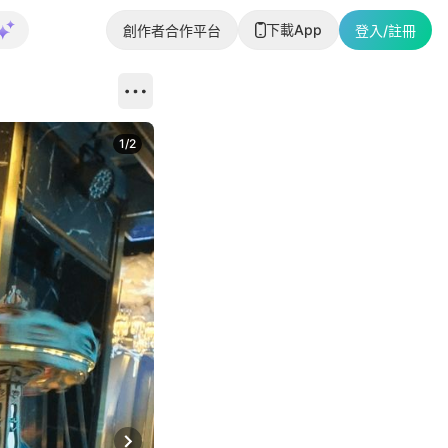
下載App
創作者合作平台
登入/註冊
1
/
2
即睇更多社