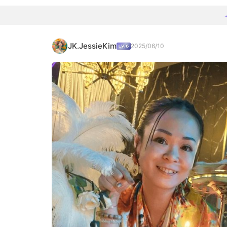
JK.JessieKim
2025/06/10