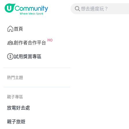
首頁
創作者合作平台
試用獎賞專區
熱門主題
親子專區
放電好去處
親子旅遊