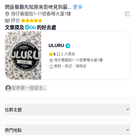
問返餐廳先知原來佢哋見到最
...
更多
灣仔春園街1-11號春暉大廈1樓
評分
文章提及
的好去處
ULURU
5
2
人想去
灣仔春園街1-11號春暉大廈1樓
意粉、西式、咖啡店
發表第一個留言...
社群主題
熱門地點