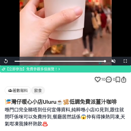
Loaded
:
Replay
Unmute
Full
100.00%
【立即參加】免費參觀多個展覽！
10
0
著數報料
飲食
🎏灣仔暖心小店Uluru☕️🫚低調免費派薑汁咖啡
喺門口完全睇唔到任何宣傳資料,純粹喺小店IG見到,跟住就
問吓係咪可以免費拎到,餐廳居然話係😱仲有得揀熱同凍,天
氣咁凍我揀杯熱飲♨️