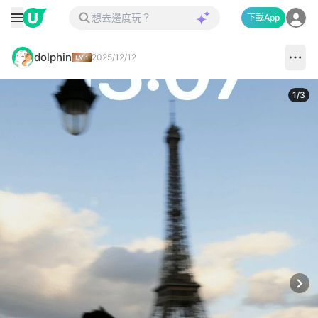
下載App
dolphin
2025/12/12
1
/
3
Next