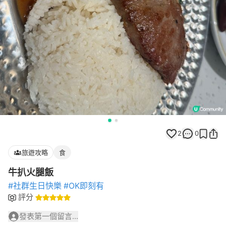
2
0
旅遊攻略
食
牛扒火腿飯
#社群生日快樂
#OK即刻有
評分
發表第一個留言...