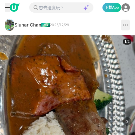
下載App
Siuhar Chan
2025/12/29
1
/
2
Next