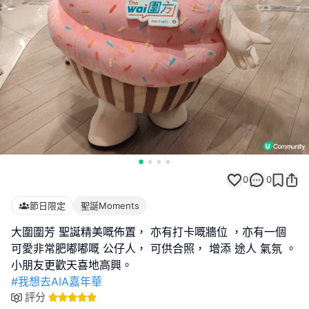
0
0
節日限定
聖誕Moments
大圍圍芳 聖誕精美嘅佈置， 亦有打卡嘅牆位 ，亦有一個
可愛非常肥嘟嘟嘅 公仔人， 可供合照， 增添 途人 氣氛 。
#我想去AIA嘉年華
評分