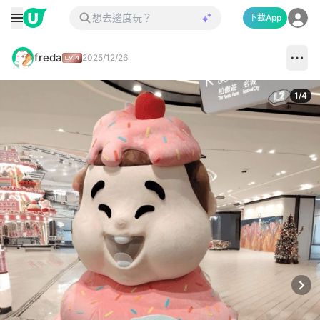
下載App
freda
2025/12/26
1
/
4
Next