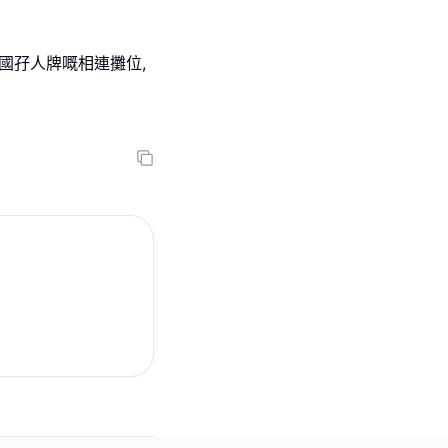
德國孖人牌嘅相連攤位,