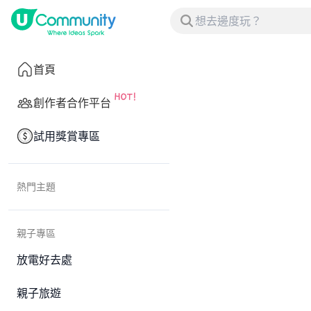
首頁
創作者合作平台
試用獎賞專區
熱門主題
親子專區
放電好去處
親子旅遊