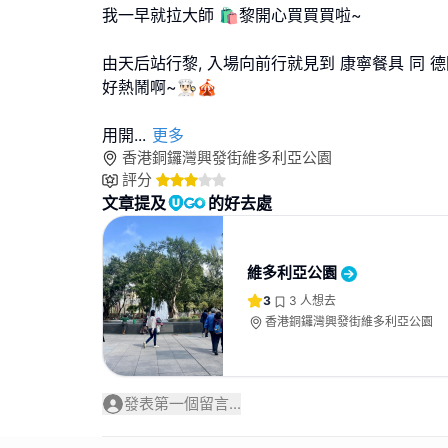
我一早就拉大師 🛍️黎開心買買買啦~
由天后站行黎, 入場向前行就見到 康寧餐具 同 
好熱鬧啊~👨🏻‍🍳🎪
用開
...
更多
香港銅鑼灣興發街維多利亞公園
評分
文章提及
的好去處
維多利亞公園
3
3
人想去
香港銅鑼灣興發街維多利亞公園
發表第一個留言...