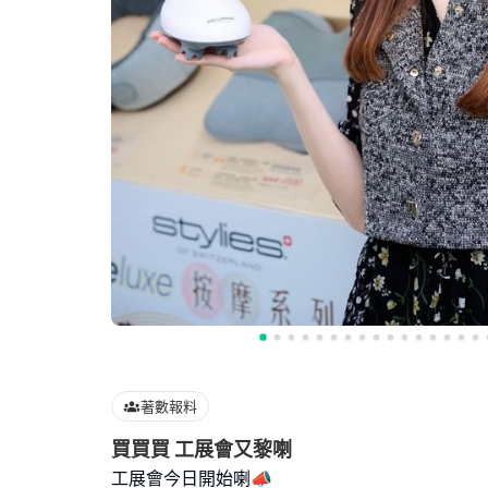
著數報料
買買買 工展會又黎喇
工展會今日開始喇📣