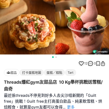
12
0
甜品
打卡蛋糕地圖
蛋糕／糕點
Tart
Threads爆紅gym友甜品店 10 Kg舉杯挑戰送雪糕/
曲奇
最近係threads不停見到好多人去尖沙咀新開的「Guilt
free」挑戰！Guilt free主打高蛋白飲品、純素軟雪糕、烘
焙輕食，就算是gym友都可以食得
...
更多