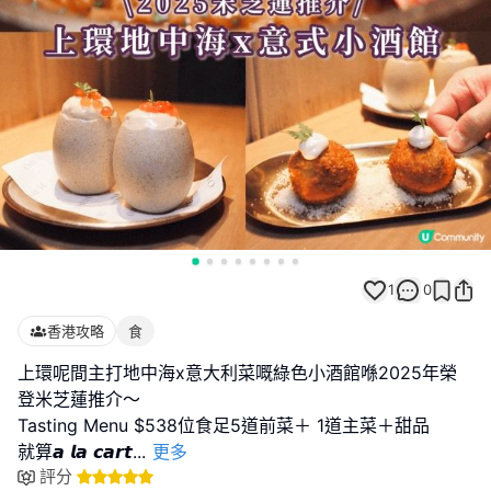
1
0
香港攻略
食
上環呢間主打地中海x意大利菜嘅綠色小酒館喺2025年榮
登米芝蓮推介～
Tasting Menu $538位食足5道前菜＋ 1道主菜＋甜品
就算𝙖 𝙡𝙖 𝙘𝙖𝙧𝙩
...
更多
評分