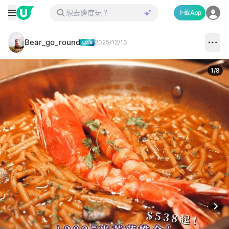
下載App
Bear_go_round
2025/12/13
1
/
8
Next