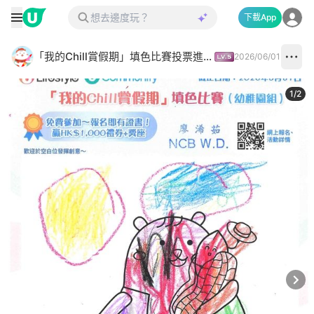
下載App
「我的Chill賞假期」填色比賽投票進行中✅
2026/06/01
1
/
2
Next