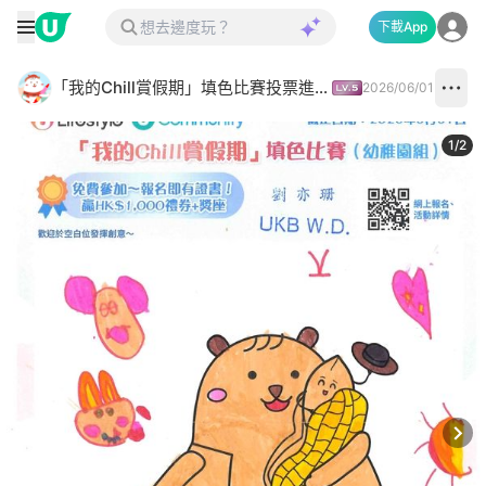
下載App
「我的Chill賞假期」填色比賽投票進行中✅
2026/06/01
1
/
2
Next