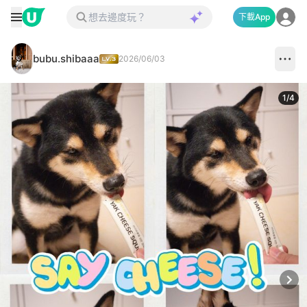
下載App
bubu.shibaaa
2026/06/03
1
/
4
Next