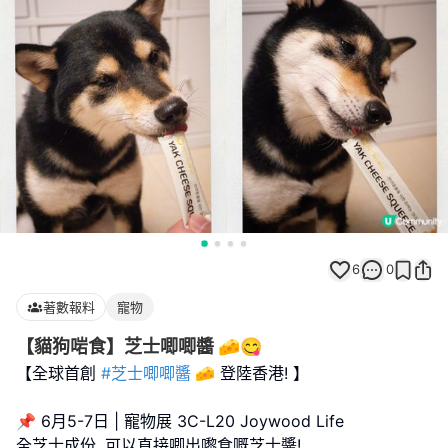
6
0
著數報料
寵物
【貓狗啱食】芝士唧唧醬 🧀😋
【全球首創
#芝士唧唧醬
🧀 登陸香港! 】
📌 6月5-7日 | 寵物展 3C-L20 Joywood Life
全芝士成份, 可以直接唧出嚟食嘅芝士醬!